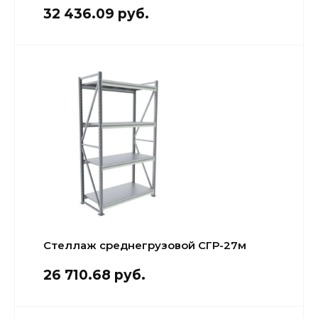
Кровля и
32 436.09 руб.
комплектующие
Двери,
перекрытия,
окна
Мебель для
дома и офиса
От кирпича
до кресла
Дополнительные
товары и
материалы
Стеллаж среднегрузовой СГР-27м
Благоустройство
26 710.68 руб.
и декор
Контакты