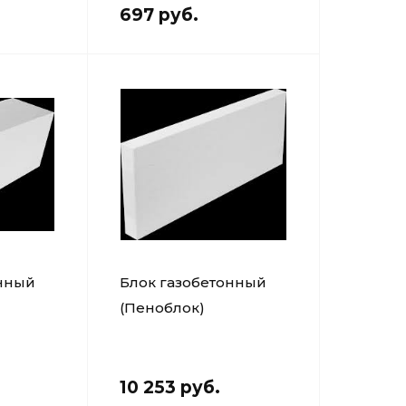
697 руб.
онный
Блок газобетонный
(Пеноблок)
м D-500
600х250х50мм D-500
10 253 руб.