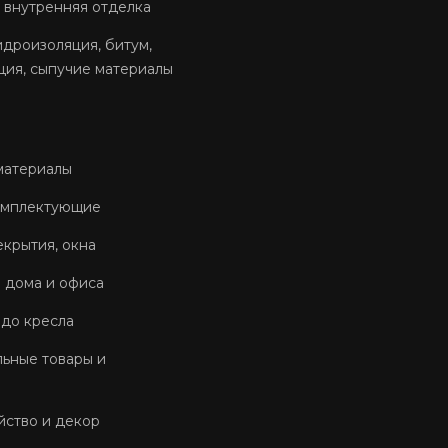
 внутренняя отделка
идроизоляция, битум,
ция, сыпучие материалы
материалы
омплектующие
екрытия, окна
 дома и офиса
 до кресла
ьные товары и
йство и декор