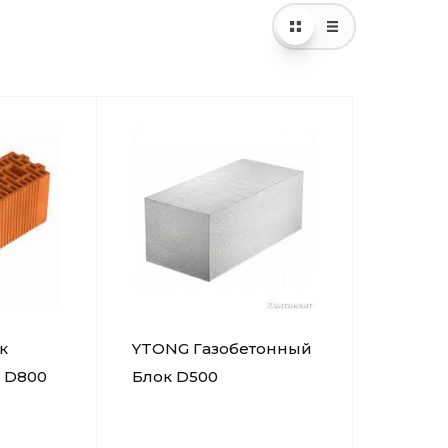
к
YTONG Газобетонный
 D800
Блок D500
625х250х300