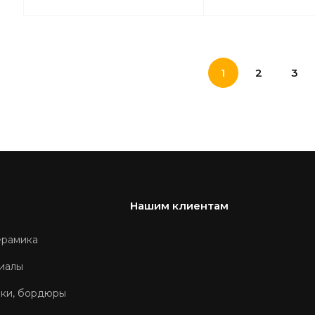
1
2
3
Нашим клиентам
ерамика
иалы
оки, бордюры