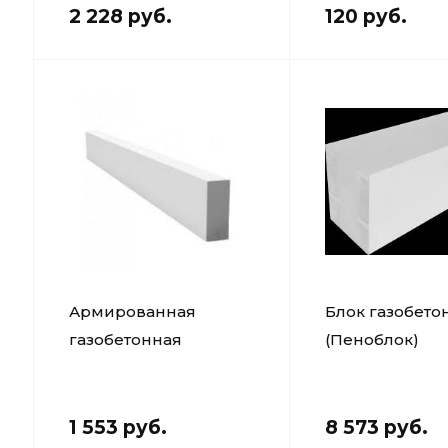
2 228 руб.
120 руб.
Армированная
Блок газобет
газобетонная
(Пеноблок)
перемычка D600 ПБ
600х250х200м
1500x150x250
Bonolit
1 553 руб.
8 573 руб.