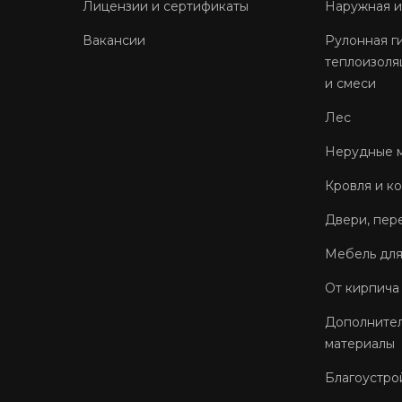
Лицензии и сертификаты
Наружная и
Вакансии
Рулонная г
теплоизоля
и смеси
Лес
Нерудные 
Кровля и к
Двери, пер
Мебель для
От кирпича
Дополнител
материалы
Благоустро