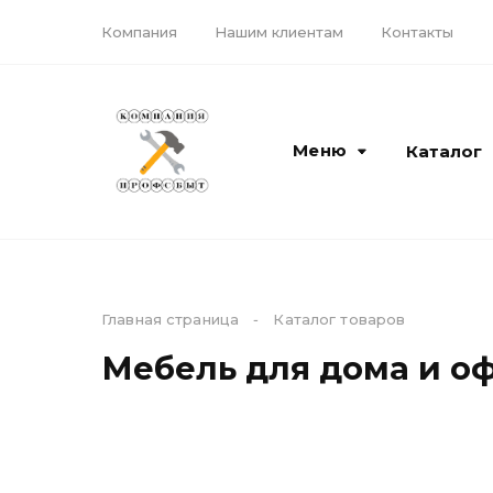
Компания
Нашим клиентам
Контакты
Меню
Каталог
Каталог
Компания
Главная страница
-
Каталог товаров
Мебель для дома и о
Кирпич и керамика
Доставка
ЖБИ материалы
О компании
Камень, блоки,
Наши бренды
бордюры
Лицензии и