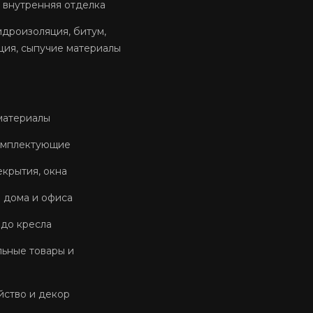
 внутренняя отделка
идроизоляция, битум,
ция, сыпучие материалы
материалы
омплектующие
екрытия, окна
 дома и офиса
 до кресла
ьные товары и
йство и декор