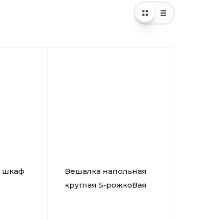
й шкаф
Вешалка напольная
круглая 5-рожкоВая
для хранения
Верхней одежды. 450