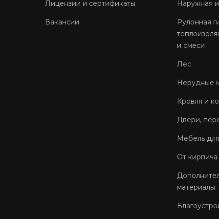
Лицензии и сертификаты
Наружная и
Вакансии
Рулонная г
теплоизоля
и смеси
Лес
Нерудные 
Кровля и к
Двери, пер
Мебель для
От кирпича
Дополнител
материалы
Благоустро