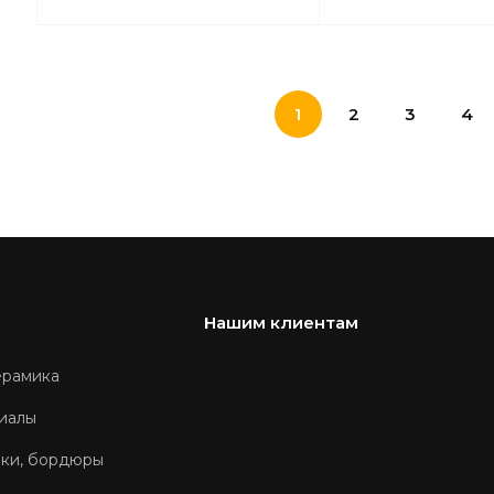
1
2
3
4
Нашим клиентам
ерамика
иалы
оки, бордюры