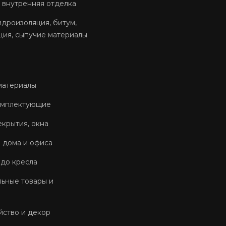
 внутренняя отделка
идроизоляция, битум,
ция, сыпучие материалы
материалы
омплектующие
екрытия, окна
 дома и офиса
 до кресла
ьные товары и
йство и декор