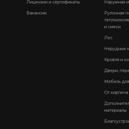
Лицензии и сертификаты
Наружная и
Вакансии
Рулонная г
теплоизоля
и смеси
Лес
Нерудные 
Кровля и к
Двери, пер
Мебель для
От кирпича
Дополнител
материалы
Благоустро