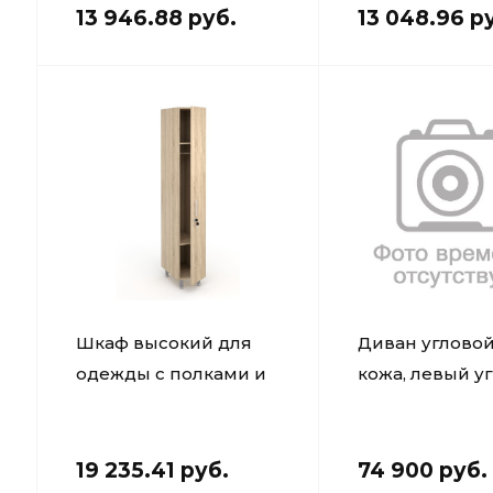
13 946.88 руб.
13 048.96 р
Шкаф высокий для
Диван угловой
одежды с полками и
кожа, левый у
штангой
300х520х1900мм Дуб
Сонома
19 235.41 руб.
74 900 руб.