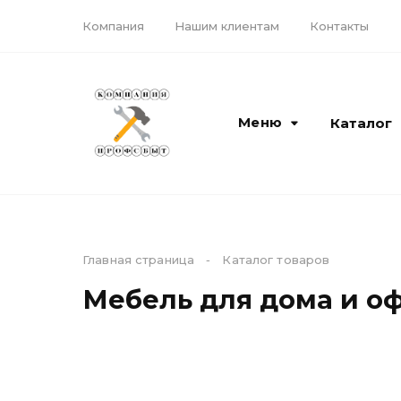
Компания
Нашим клиентам
Контакты
Меню
Каталог
Каталог
Компания
Главная страница
-
Каталог товаров
Мебель для дома и о
Кирпич и керамика
Доставка
ЖБИ материалы
О компании
Камень, блоки,
Наши бренды
бордюры
Лицензии и