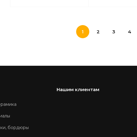
1
2
3
4
Нашим клиентам
ерамика
иалы
оки, бордюры