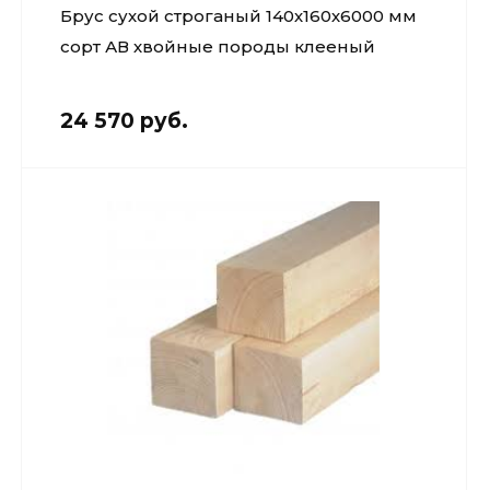
Брус сухой строганый 140х160х6000 мм
Кровля и
комплектующие
сорт АВ хвойные породы клееный
Двери,
перекрытия,
24 570 руб.
окна
Мебель для
дома и офиса
От кирпича
до кресла
Дополнительные
товары и
материалы
Благоустройство
и декор
Контакты