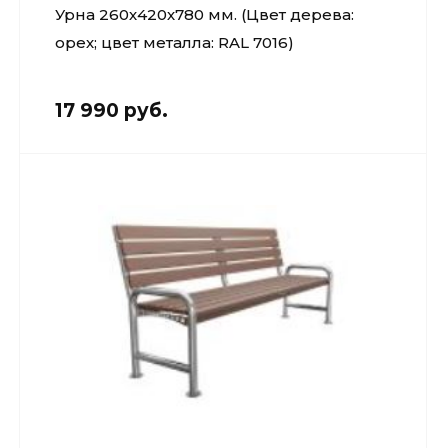
Урна 260х420х780 мм. (Цвет дерева:
Кровля и
комплектующие
орех; цвет металла: RAL 7016)
Двери,
перекрытия,
17 990 руб.
окна
Мебель для
дома и офиса
От кирпича
до кресла
Дополнительные
товары и
материалы
Благоустройство
и декор
Контакты