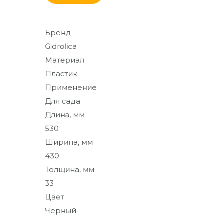
От кирпича до кресла
Бренд
Дополнительные
товары и материалы
Gidrolica
Материал
Благоустройство и
Пластик
декор
Применение
Для сада
Длина, мм
530
Ширина, мм
430
Толщина, мм
33
Цвет
Черный