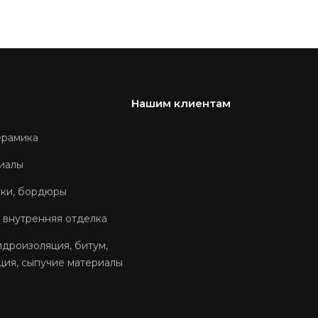
Нашим клиентам
ерамика
иалы
оки, бордюры
 внутренняя отделка
идроизоляция, битум,
ция, сыпучие материалы