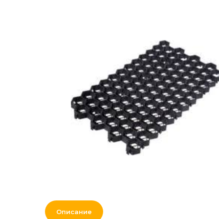
Наружная и
сертификаты
внутренняя отделка
Вакансии
Рулонная
гидроизоляция, битум,
теплоизоляция,
сыпучие материалы и
смеси
Лес
Нерудные материалы
Кровля и
комплектующие
Двери, перекрытия,
окна
Мебель для дома и
Описание
офиса