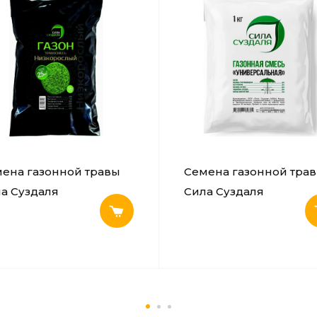
ена газонной травы
Семена газонной тра
а Суздаля
Сила Суздаля
корослый 1 кг
Универсальная 1 кг