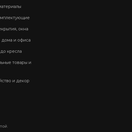
материалы
омплектующие
екрытия, окна
 дома и офиса
 до кресла
ьные товары и
йство и декор
той.