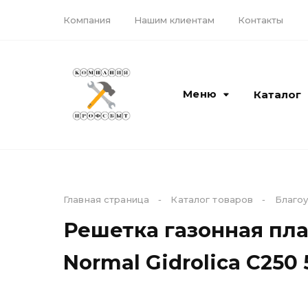
Компания
Нашим клиентам
Контакты
Меню
Каталог
Каталог
Компания
Главная страница
-
Каталог товаров
-
Благоу
Решетка газонная пла
Кирпич и керамика
Доставка
ЖБИ материалы
О компании
Normal Gidrolica С250
Камень, блоки,
Наши бренды
бордюры
Лицензии и