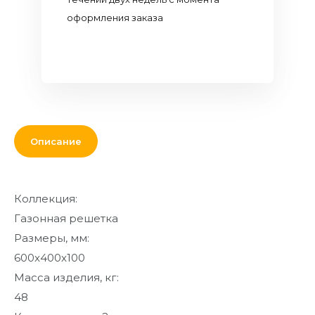
Кровля и
оформления заказа
комплектующие
Двери,
перекрытия,
окна
Мебель для
дома и офиса
Описание
От кирпича
до кресла
Коллекция:
Дополнительные
Газонная решетка
товары и
материалы
Размеры, мм:
600x400x100
Благоустройство
Масса изделия, кг:
и декор
Контакты
48