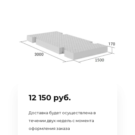
Камень,
бренды
блоки,
Лицензии
бордюры
и
Наружная и
сертификаты
внутренняя
Вакансии
отделка
Рулонная
гидроизоляция,
битум,
теплоизоляция,
сыпучие
материалы и
12 150 руб.
смеси
Лес
Доставка будет осуществлена в
течении двух недель с момента
Нерудные
материалы
оформления заказа