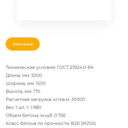
Кровля и
комплектующие
Двери,
перекрытия,
окна
Описание
Мебель для
дома и офиса
От кирпича
Технические условия: ГОСТ 21924.0-84
до кресла
Длина, мм: 3000
Дополнительные
Ширина, мм: 1500
товары и
Высота, мм: 170
материалы
Расчетная нагрузка, кг/кв.м: 30000
Благоустройство
Вес 1 шт, т: 1.980
и декор
Объем бетона, м.куб: 0.765
Контакты
Класс бетона по прочности: B20 (M250)