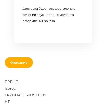
Кровля и
Доставка будет осуществлена в
комплектующие
течении двух недель с момента
Двери,
оформления заказа
перекрытия,
окна
Мебель для
дома и офиса
От кирпича
до кресла
Описание
Дополнительные
товары и
материалы
БРЕНД
Isoroc
Благоустройство
и декор
ГРУППА ГОРЮЧЕСТИ
Контакты
НГ