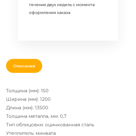
Кровля и
течении двух недель с момента
комплектующие
оформления заказа
Двери,
перекрытия,
окна
Мебель для
дома и офиса
Описание
От кирпича
до кресла
Дополнительные
Толщина (мм): 150
товары и
Ширина (мм): 1200
материалы
Длина (мм): 13500
Благоустройство
Толщина металла, мм: 0,7
и декор
Тип облицовки: оцинкованная сталь
Контакты
Утеплитель: минвата