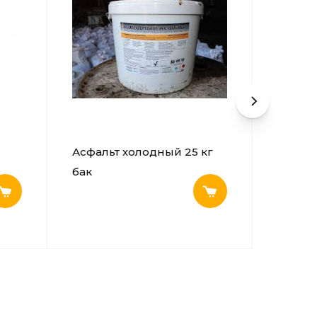
Изо
Асфальт холодный 25 кг
Ста
бак