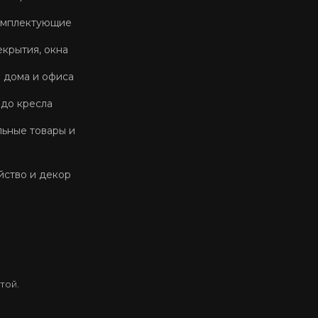
омплектующие
екрытия, окна
 дома и офиса
 до кресла
ьные товары и
йство и декор
той.