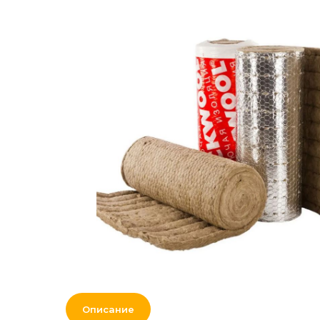
Наружная и
сертификаты
внутренняя отделка
Вакансии
Рулонная
гидроизоляция, битум,
теплоизоляция,
сыпучие материалы и
смеси
Лес
Нерудные материалы
Кровля и
комплектующие
Двери, перекрытия,
окна
Мебель для дома и
Описание
офиса