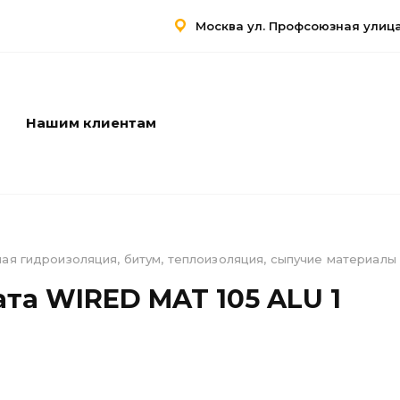
Москва ул. Профсоюзная улица,
Нашим клиентам
Услуги
Контакты
ая гидроизоляция, битум, теплоизоляция, сыпучие материалы
та WIRED MAT 105 ALU 1