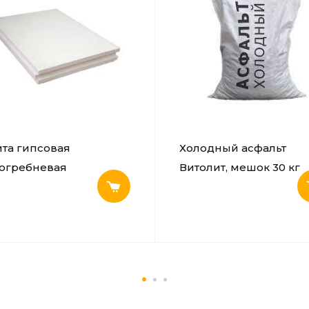
та гипсовая
Холодный асфальт
огребневая
Витолит, мешок 30 кг
нотелая влагостойкая
x500x80 мм