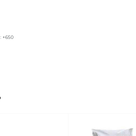
: +650
о