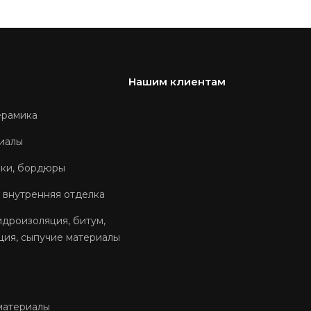
Нашим клиентам
ерамика
иалы
оки, бордюры
 внутренняя отделка
идроизоляция, битум,
ция, сыпучие материалы
материалы