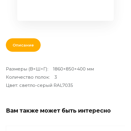
Кровля и
комплектующие
Двери,
перекрытия,
окна
Описание
Мебель для
дома и офиса
От кирпича
Размеры (В×Ш×Г): 1860×850×400 мм
до кресла
Количество полок: 3
Дополнительные
Цвет: светло-серый RAL7035
товары и
материалы
Благоустройство
Вам также может быть интересно
и декор
Контакты