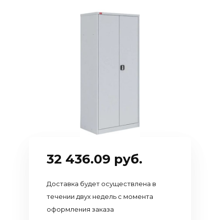
Камень,
бренды
блоки,
Лицензии
бордюры
и
Наружная и
сертификаты
внутренняя
Вакансии
отделка
Рулонная
гидроизоляция,
битум,
теплоизоляция,
сыпучие
материалы и
32 436.09 руб.
смеси
Лес
Доставка будет осуществлена в
течении двух недель с момента
Нерудные
материалы
оформления заказа