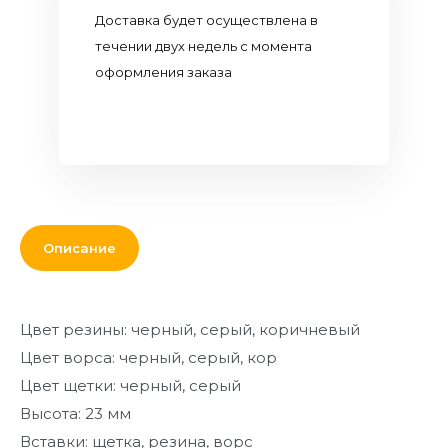
Кровля и
Доставка будет осуществлена в
комплектующие
течении двух недель с момента
оформления заказа
Двери,
перекрытия,
окна
Мебель для
дома и офиса
От кирпича
Описание
до кресла
Дополнительные
товары и
Цвет резины: черный, серый, коричневый
материалы
Цвет ворса: черный, серый, кор
Благоустройство
Цвет щетки: черный, серый
и декор
Высота: 23 мм
Контакты
Вставки: щетка, резина, ворс