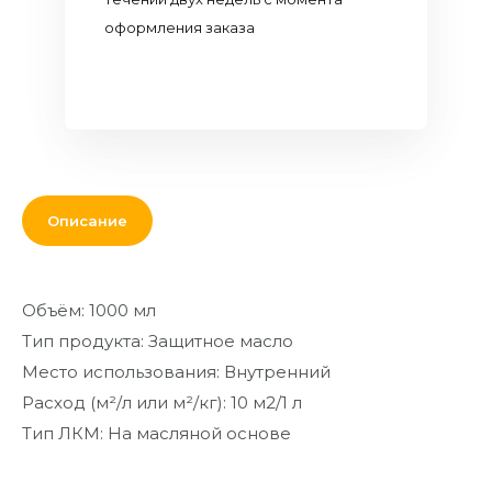
Кровля и
оформления заказа
комплектующие
Двери,
перекрытия,
окна
Мебель для
дома и офиса
Описание
От кирпича
до кресла
Объём: 1000 мл
Дополнительные
Тип продукта: Защитное масло
товары и
материалы
Место использования: Внутренний
Расход (м²/л или м²/кг): 10 м2/1 л
Благоустройство
Тип ЛКМ: На масляной основе
и декор
Контакты