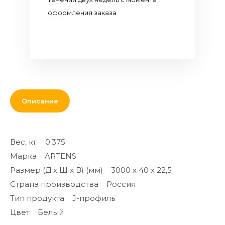
Кровля и
оформления заказа
комплектующие
Двери,
перекрытия,
окна
Мебель для
дома и офиса
Описание
От кирпича
до кресла
Вес, кг 0.375
Дополнительные
Марка ARTENS
товары и
материалы
Размер (Д х Ш х В) (мм) 3000 х 40 х 22,5
Страна производства Россия
Благоустройство
Тип продукта J-профиль
и декор
Контакты
Цвет Белый