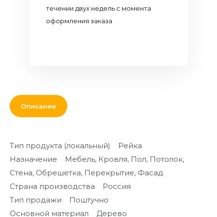
Кровля и
течении двух недель с момента
комплектующие
оформления заказа
Двери,
перекрытия,
окна
Мебель для
дома и офиса
Описание
От кирпича
до кресла
Дополнительные
Тип продукта (локальный) Рейка
товары и
Назначение Мебель, Кровля, Пол, Потолок,
материалы
Стена, Обрешетка, Перекрытие, Фасад
Благоустройство
Страна производства Россия
и декор
Тип продажи Поштучно
Контакты
Основной материал Дерево