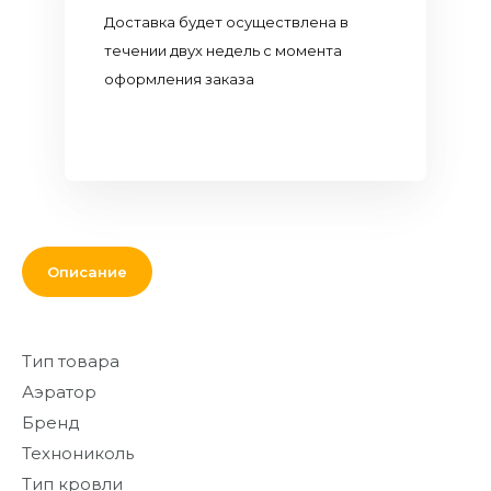
Кровля и
Доставка будет осуществлена в
комплектующие
течении двух недель с момента
оформления заказа
Двери,
перекрытия,
окна
Мебель для
дома и офиса
От кирпича
Описание
до кресла
Дополнительные
товары и
Тип товара
материалы
Аэратор
Благоустройство
Бренд
и декор
Технониколь
Контакты
Тип кровли