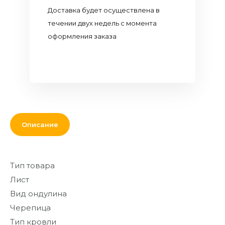
Кровля и
Доставка будет осуществлена в
комплектующие
течении двух недель с момента
оформления заказа
Двери,
перекрытия,
окна
Мебель для
дома и офиса
От кирпича
Описание
до кресла
Дополнительные
товары и
Тип товара
материалы
Лист
Благоустройство
Вид ондулина
и декор
Черепица
Контакты
Тип кровли