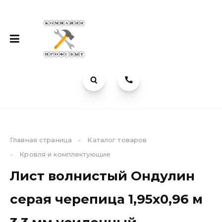
Главная страница
-
Каталог товаров
Каталог
Компания
Услуги
-
Кровля и комплектующие
Кирпич и
Доставка
Лист волнистый Ондулин
керамика
О
серая черепица 1,95х0,96 м
ЖБИ
компании
материалы
Наши