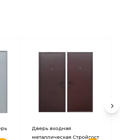
Две
ерь
Дверь входная
мет
металлическая Стройгост