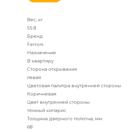
От кирпича до кресла
Вес, кг
Дополнительные
товары и материалы
55.8
Бренд
Благоустройство и
Ferroni
декор
Назначение
В квартиру
Сторона открывания
левая
Цветовая палитра внутренней стороны
Коричневая
Цвет внутренней стороны
тёмный кипарис
Толщина дверного полотна, мм
68