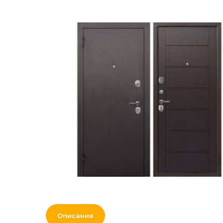
Наружная и
сертификаты
внутренняя отделка
Вакансии
Рулонная
гидроизоляция, битум,
теплоизоляция,
сыпучие материалы и
смеси
Лес
Нерудные материалы
Кровля и
комплектующие
Двери, перекрытия,
окна
Мебель для дома и
Описание
офиса