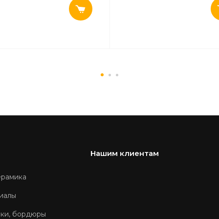
Нашим клиентам
ерамика
иалы
оки, бордюры