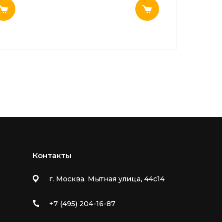
Руб
5 РФ 860 мм правая
205
коричневая
Пра
Бел
Контакты
г. Москва, Мытная улица, 44с14
+7 (495) 204-16-87