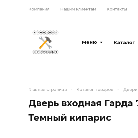
Компания
Нашим клиентам
Контакты
Меню
Каталог
Каталог
Компания
Главная страница
-
Каталог товаров
-
Двери,
Дверь входная Гарда 
Кирпич и керамика
Доставка
ЖБИ материалы
О компании
Темный кипарис
Камень, блоки,
Наши бренды
бордюры
Лицензии и