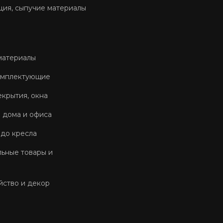
ция, сыпучие материалы
материалы
омплектующие
екрытия, окна
 дома и офиса
 до кресла
ьные товары и
йство и декор