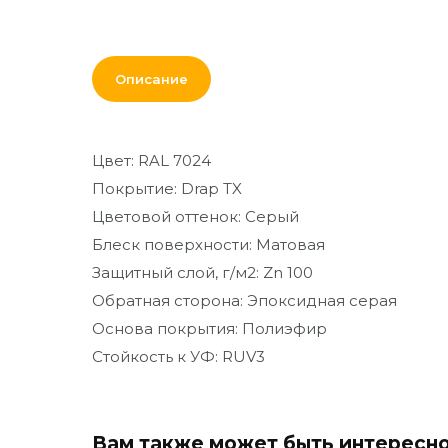
От кирпича до кресла
Дополнительные
Описание
товары и материалы
Благоустройство и
декор
Цвет: RAL 7024
Покрытие: Drap TX
Цветовой оттенок: Серый
Блеск поверхности: Матовая
Защитный слой, г/м2: Zn 100
Обратная сторона: Эпоксидная серая
Основа покрытия: Полиэфир
Стойкость к УФ: RUV3
Вам также может быть интересн