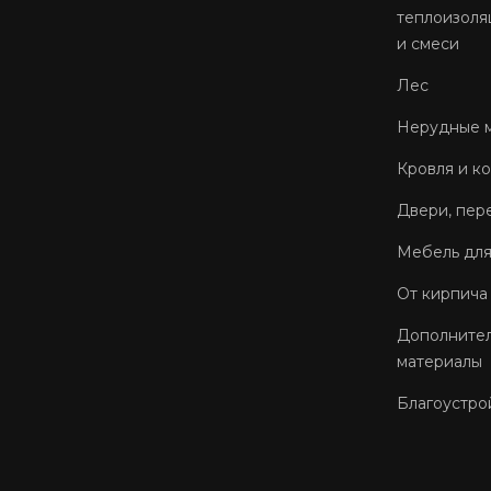
теплоизоля
и смеси
Лес
Нерудные 
Кровля и к
Двери, пер
Мебель для
От кирпича
Дополнител
материалы
Благоустро