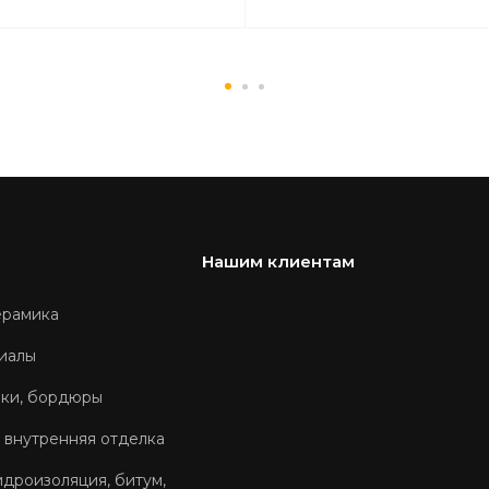
Нашим клиентам
ерамика
иалы
оки, бордюры
 внутренняя отделка
идроизоляция, битум,