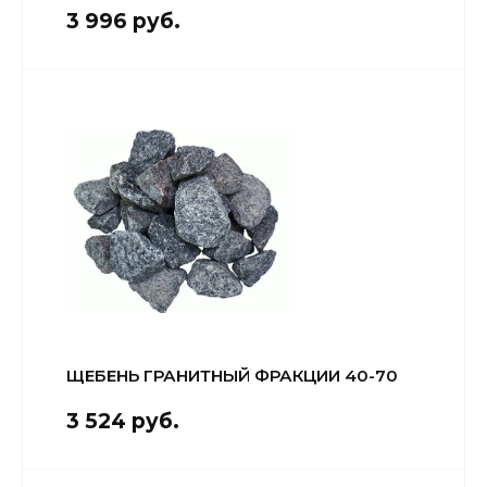
Кровля и
3 996 руб.
комплектующие
Двери,
перекрытия,
окна
Мебель для
дома и офиса
От кирпича
до кресла
Дополнительные
товары и
материалы
ЩЕБЕНЬ ГРАНИТНЫЙ ФРАКЦИИ 40-70
Благоустройство
3 524 руб.
и декор
Контакты